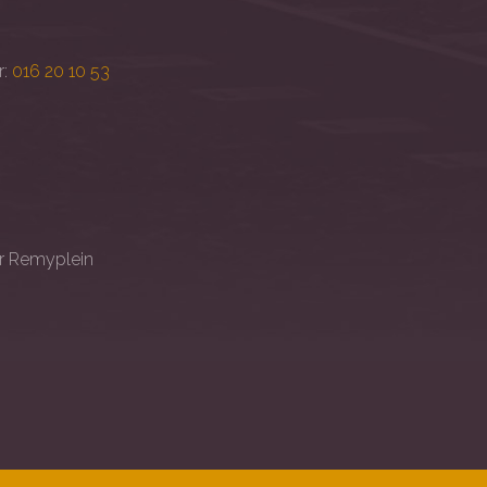
r:
016 20 10 53
er Remyplein