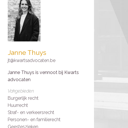
Janne Thuys
jt@kwartsadvocaten.be
Janne Thuys is vennoot bij Kwarts
advocaten
Vakgebieden
Burgerlijk recht
Huurrecht
Straf- en verkeersrecht
Personen- en familierecht
Geesteszieken