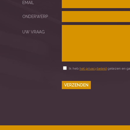
EMAIL
ONDERWERP
UW VRAAG
Ik heb
het privacybeleid
gelezen en ga