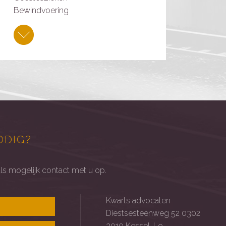
Bewindvoering
ODIG?
als mogelijk contact met u op.
Kwarts advocaten
Diestsesteenweg 52 0302
3010 Kessel-Lo