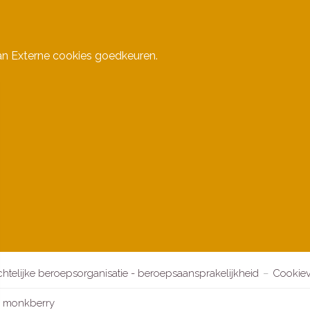
an Externe cookies goedkeuren.
chtelijke beroepsorganisatie - beroepsaansprakelijkheid
Cookiev
:
monkberry