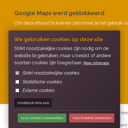
Google Maps werd geblokkeerd
Om deze inhoud te kunnen zien moet je het gebruik v
PRIVACY-INSTELLINGEN
We gebruiken cookies op deze site
Strikt noodzakelijke cookies zijn nodig om de
website te gebruiken, maar u beslist of andere
soorten cookies zijn toegestaan.
Meer informatie
Strikt noodzakelijke cookies
Statistische cookies
Externe cookies
VOORKEUR OPSLAAN
Algemene Voorwaarden
Deontologie - klachten - tuchtre
ALLE COOKIES AANVAARDEN
TOESTEMMING INTREKKEN
© kwarts advocaten | design:
abeloosdesign
| development